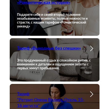
«Романтическая история»
Подарите себе и своей второй половине
незабываемые моменты, полные нежности и
страсти, с нашим тарифом «Романтический
уикенд»
Тариф «Выходные без спешки»
Это продуманный отдых в спокойном ритме, с
вниманием к деталям и ощущением заботы с
первых минут пребывания.
Тариф
"Ретрит Опера Велнес Отель 15-
16 августа"