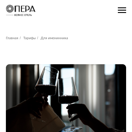
/
/
Главная
Тарифы
Для именинника