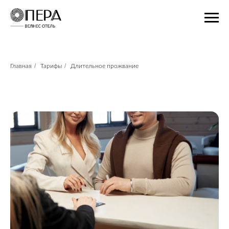
/
/
Главная
Тарифы
Длительное прожвание